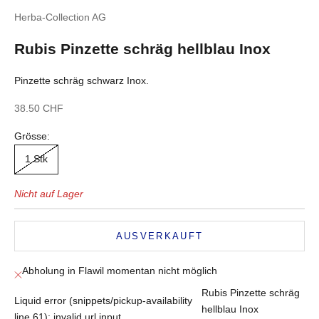
Herba-Collection AG
Rubis Pinzette schräg hellblau Inox
Pinzette schräg schwarz Inox.
Angebot
38.50 CHF
Grösse:
1 Stk
Nicht auf Lager
AUSVERKAUFT
Abholung in Flawil momentan nicht möglich
Rubis Pinzette schräg
Liquid error (snippets/pickup-availability
hellblau Inox
line 61): invalid url input