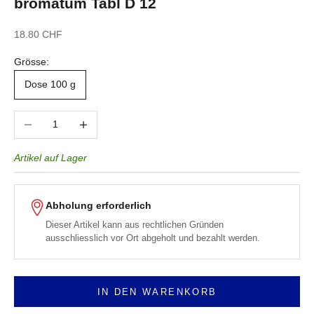
bromatum Tabl D 12
Angebot
18.80 CHF
Grösse:
Dose 100 g
Anzahl verringern
Anzahl erhöhen
Artikel auf Lager
Abholung erforderlich
Dieser Artikel kann aus rechtlichen Gründen
ausschliesslich vor Ort abgeholt und bezahlt werden.
IN DEN WARENKORB