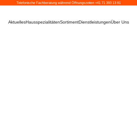
Telefonische Fachberatung während Öffnungszeiten +41 71 393 13 81
Aktuelles
Hausspezialitäten
Sortiment
Dienstleistungen
Über Uns