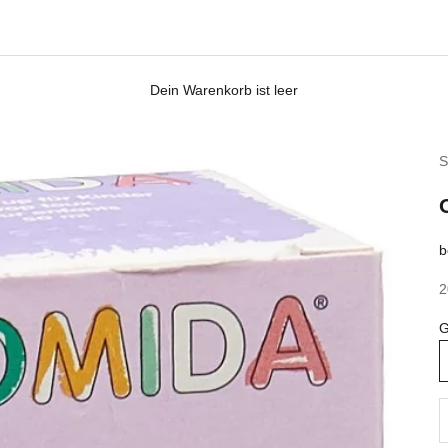
Dein Warenkorb ist leer
S
b
A
2
G
A