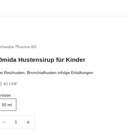
chwabe Pharma AG
Omida Hustensirup für Kinder
ei Reizhusten, Bronchialhusten infolge Erkältungen
ngebot
0.40 CHF
rösse:
50 ml
nzahl verringern
Anzahl erhöhen