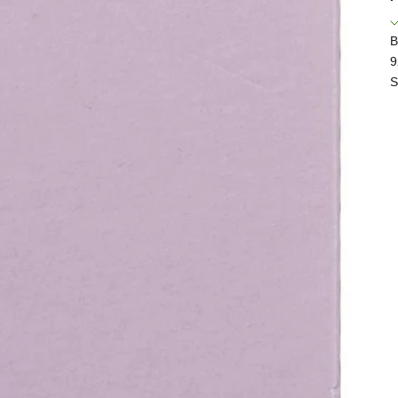
B
9
S