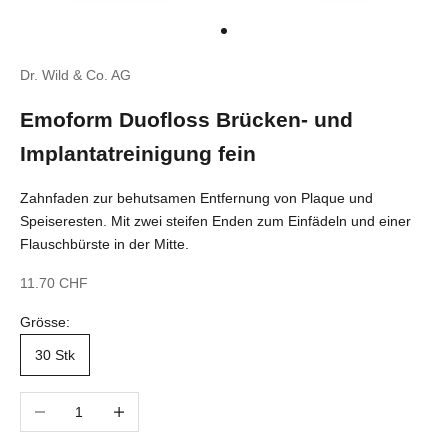
Gehe zu Element 1
Dr. Wild & Co. AG
Emoform Duofloss Brücken- und
Implantatreinigung fein
Zahnfaden zur behutsamen Entfernung von Plaque und
Speiseresten. Mit zwei steifen Enden zum Einfädeln und einer
Flauschbürste in der Mitte.
Angebot
11.70 CHF
Grösse:
30 Stk
Anzahl verringern
Anzahl erhöhen